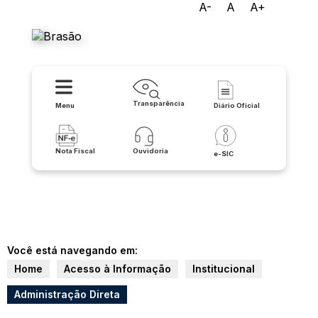
A-
A
A+
Prefeitura de Matina
Transparência
Menu
Diário Oficial
Nota Fiscal
Ouvidoria
e-SIC
Você está navegando em:
Home
Acesso à Informação
Institucional
Administração Direta