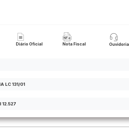
 de Matina
Diário Oficial
Nota Fiscal
Ouvidori
 LC 131/01
 12.527