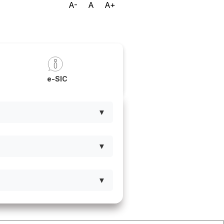
A-
A
A+
a
e-SIC
▼
▼
▼