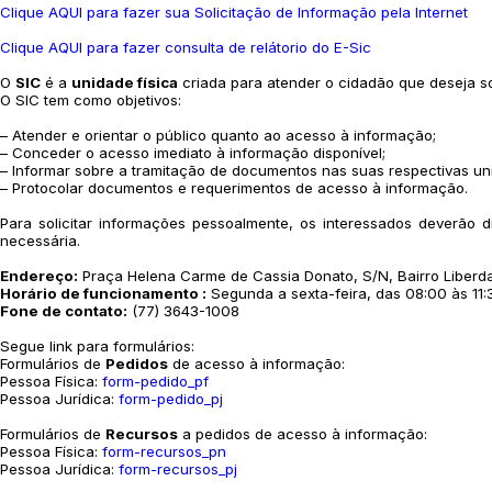
Clique AQUI para fazer sua Solicitação de Informação pela Internet
Clique AQUI para fazer consulta de relátorio do E-Sic
O
SIC
é a
unidade física
criada para atender o cidadão que deseja so
O SIC tem como objetivos:
– Atender e orientar o público quanto ao acesso à informação;
– Conceder o acesso imediato à informação disponível;
– Informar sobre a tramitação de documentos nas suas respectivas un
– Protocolar documentos e requerimentos de acesso à informação.
Para solicitar informações pessoalmente, os interessados deverão 
necessária.
Endereço:
Praça Helena Carme de Cassia Donato, S/N, Bairro Liberda
Horário de funcionamento :
Segunda a sexta-feira, das 08:00 às 11:3
Fone de contato:
(77) 3643-1008
Segue link para formulários:
Formulários de
Pedidos
de acesso à informação:
Pessoa Física:
form-pedido_pf
Pessoa Jurídica:
form-pedido_pj
Formulários de
Recursos
a pedidos de acesso à informação:
Pessoa Física:
form-recursos_pn
Pessoa Jurídica:
form-recursos_pj