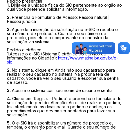
Pedido presencial
1.
Dirija-se à unidade física do SIC pertencente ao orgão ao
qual você pretende solicitar a informação.
2.
Preencha o Formulário de Acesso: Pessoa natural |
Pessoa jurídica
3.
Aguarde a inserção da solicitação no e-SIC e receba o
seu número de protocolo. Guarde o seu número de
protocolo, pois ele é o comprovante do cadastro da
solicitação via sistema.
Pedido eletrônico
1.
Acesse o e-SIC (Sistema Eletrônico do Serviço de
Informações ao Cidadão):
https://www.matina.ba.gov.br/e-
sic
2.
No sistema, clique em Ainda não sou cadastrado para
realizar o seu cadastro no sistema. Na própria tela de
cadastro, você irá ver o seu usuário e escolher sua senha
de acesso.
3.
Acesse o sistema com seu nome de usuário e senha.
4.
Clique em 'Registrar Pedido' e preencha o formulário de
solicitação de pedido. Atenção: Antes de realizar o pedido,
leia atentamente as dicas para o pedido e conheça os
procedimentos que devem ser adotados para fazer sua
solicitação.
5.
O e-SIC irá disponibilizar um número de protocolo e,
também, o enviarão por e-mail. Guarde o seu número de