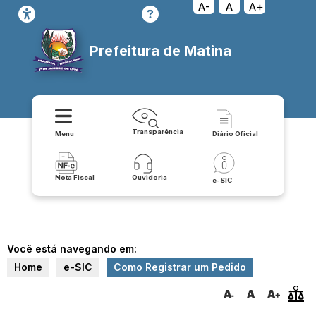
A-
A
A+
Prefeitura de Matina
Transparência
Menu
Diário Oficial
Nota Fiscal
Ouvidoria
e-SIC
Você está navegando em:
Home
e-SIC
Como Registrar um Pedido