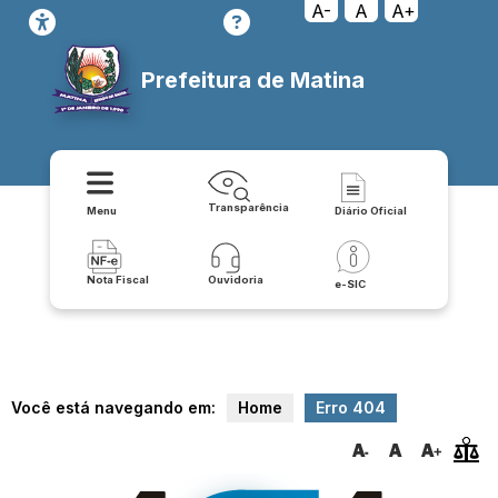
llms.txt
A-
A
A+
Prefeitura de Matina
Transparência
Menu
Diário Oficial
Nota Fiscal
Ouvidoria
e-SIC
Você está navegando em:
Home
Erro 404