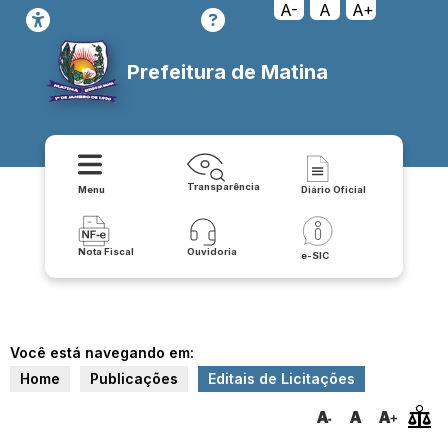
A-
A
A+
Prefeitura de Matina
Transparência
Menu
Diário Oficial
Nota Fiscal
Ouvidoria
e-SIC
Você está navegando em:
Home
Publicações
Editais de Licitações