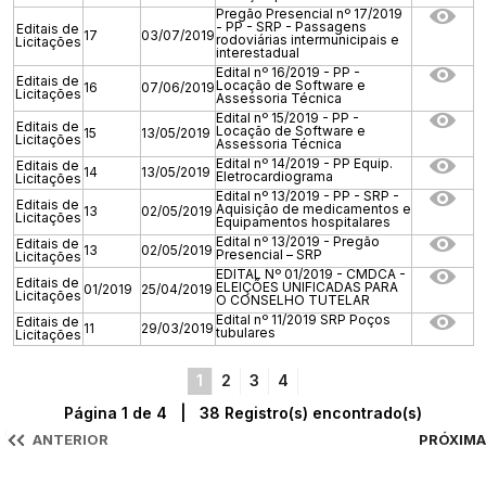
Pregão Presencial nº 17/2019
- PP - SRP - Passagens
Editais de
17
03/07/2019
rodoviárias intermunicipais e
Licitações
interestadual
Edital nº 16/2019 - PP -
Editais de
Locação de Software e
16
07/06/2019
Licitações
Assessoria Técnica
Edital nº 15/2019 - PP -
Editais de
Locação de Software e
15
13/05/2019
Licitações
Assessoria Técnica
Edital nº 14/2019 - PP Equip.
Editais de
14
13/05/2019
Eletrocardiograma
Licitações
Edital nº 13/2019 - PP - SRP -
Editais de
Aquisição de medicamentos e
13
02/05/2019
Licitações
Equipamentos hospitalares
Edital nº 13/2019 - Pregão
Editais de
13
02/05/2019
Presencial – SRP
Licitações
EDITAL Nº 01/2019 - CMDCA -
Editais de
ELEIÇÕES UNIFICADAS PARA
01/2019
25/04/2019
Licitações
O CONSELHO TUTELAR
Edital nº 11/2019 SRP Poços
Editais de
11
29/03/2019
tubulares
Licitações
1
2
3
4
Página 1 de 4 | 38 Registro(s) encontrado(s)
ANTERIOR
PRÓXIMA