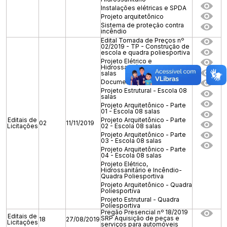
Instalações elétricas e SPDA
Projeto arquitetônico
Sistema de proteção contra
incêndio
Edital Tomada de Preços nº
02/2019 - TP - Construção de
escola e quadra poliesportiva
Projeto Elétrico e
Hidrossanitário- Escola 08
salas
Documentações diversas
Projeto Estrutural - Escola 08
salas
Projeto Arquitetônico - Parte
01 - Escola 08 salas
Editais de
Projeto Arquitetônico - Parte
02
11/11/2019
Licitações
02 - Escola 08 salas
Projeto Arquitetônico - Parte
03 - Escola 08 salas
Projeto Arquitetônico - Parte
04 - Escola 08 salas
Projeto Elétrico,
Hidrossanitário e Incêndio-
Quadra Poliesportiva
Projeto Arquitetônico - Quadra
Poliesportiva
Projeto Estrutural - Quadra
Poliesportiva
Pregão Presencial nº 18/2019
Editais de
SRP Aquisição de peças e
18
27/08/2019
Licitações
serviços para automóveis