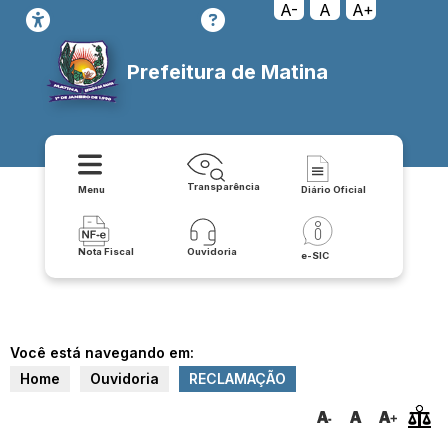
A-
A
A+
Prefeitura de Matina
Transparência
Menu
Diário Oficial
Nota Fiscal
Ouvidoria
e-SIC
Você está navegando em:
Home
Ouvidoria
RECLAMAÇÃO