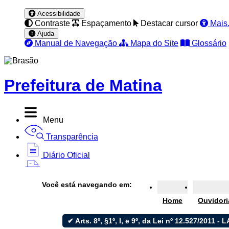
Acessibilidade
Contraste
Espaçamento
Destacar cursor
Mais.
Ajuda
Manual de Navegação
Mapa do Site
Glossário
Prefeitura de Matina
Menu
Transparência
Diário Oficial
Nota Fiscal
Você está navegando em:
Ouvidoria
Home
Ouvidori
e-SIC
✔ Arts. 8º, §1º, I, e 9º, da Lei nº 12.527/2011 - LA