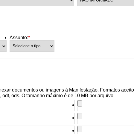
r
Assunto:
*
 Bairro Liberdade
exar documentos ou imagens à Manifestação. Formatos aceitos: j
sx, odt, ods. O tamanho máximo é de 10 MB por arquivo.