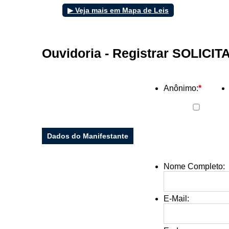
▶ Veja mais em Mapa de Leis
Filtrar por todos
Ouvidoria - Registrar SOLICI
Acesso à Informação
Cidadão
Empresas
Anônimo:
*
Fotos
Notícias
Secretarias
Servidor
Dados do Manifestante
Transparência
Turistas
Videos
Nome Completo:
Áudios
Fale conosco
E-Mail
:
Fale conosco