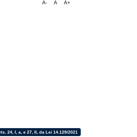
A-
A
A+
rts. 24, I, a, e 27, II, da Lei 14.129/2021