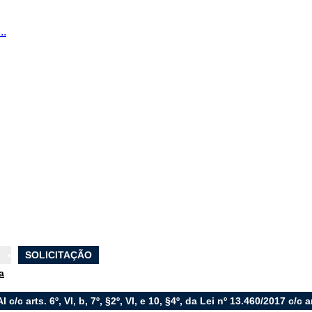
..
SOLICITAÇÃO
a
I c/c arts. 6º, VI, b, 7º, §2º, VI, e 10, §4º, da Lei nº 13.460/2017 c/c a