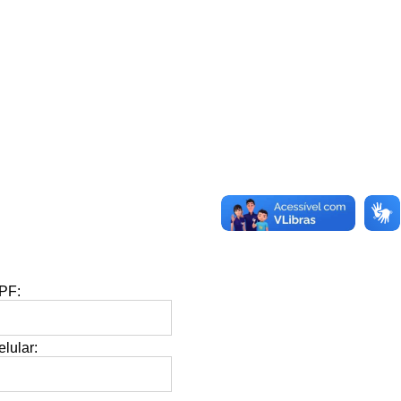
PF:
lular: