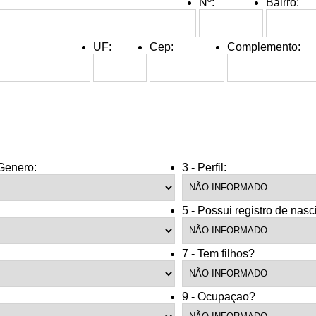
Nº:
Bairro:
UF:
Cep:
Complemento:
 Genero:
3 - Perfil:
privacidade
5 - Possui registro de nas
7 - Tem filhos?
9 - Ocupaçao?