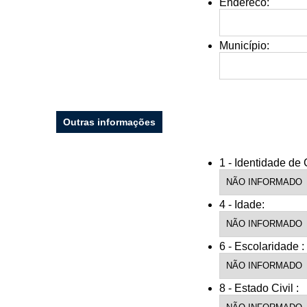
Endereco:
Nome*
Telefone 1*
Município:
Telefone 2
E-mail*
Cidade/Estado
Assunto*
Outras informações
Mensagem*
1 - Identidade de
*Campos obrigatórios
Ao iniciar um contato, você concorda com a
Política de 
4 - Idade:
6 - Escolaridade :
8 - Estado Civil :
...Ou se preferir