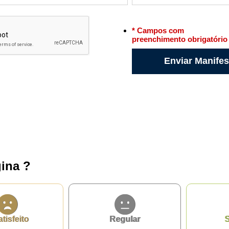
* Campos com
preenchimento obrigatório
ina ?
atisfeito
Regular
S