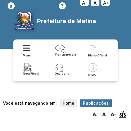
A-
A
A+
Prefeitura de Matina
Transparência
Menu
Diário Oficial
Nota Fiscal
Ouvidoria
e-SIC
Você está navegando em:
Home
Publicações