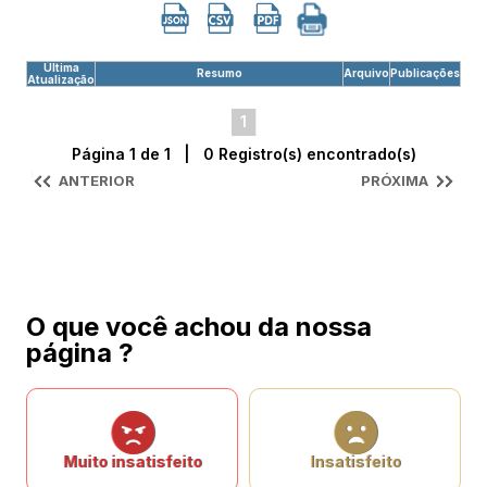
Última
Resumo
Arquivo
Publicações
Atualização
1
Página 1 de 1 | 0 Registro(s) encontrado(s)
ANTERIOR
PRÓXIMA
O que você achou da nossa
página ?
Muito insatisfeito
Insatisfeito