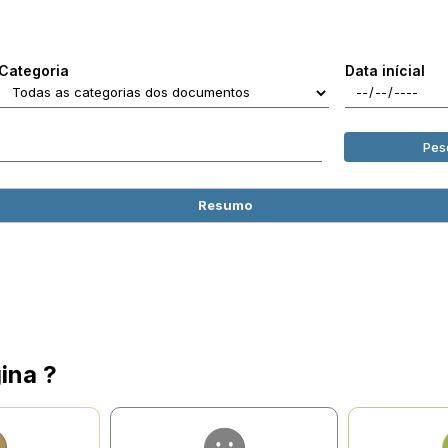
Categoria
Data inícial
Pes
Resumo
ina ?