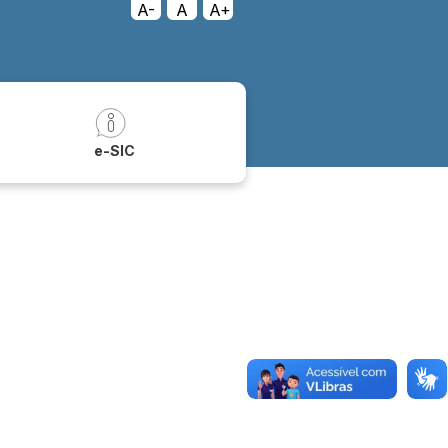
A-
A
A+
a
e-SIC