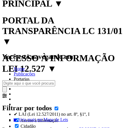
PRINCIPAL
▼
PORTAL DA
TRANSPARÊNCIA LC 131/01
▼
Você está navegando em:
ACESSO À INFORMAÇÃO
LEI 12.527
▼
Home
Publicações
Portarias
Filtrar por todos
✔ LAI (Lei 12.527/2011) no art. 8º, §1º, I
▶ Veja mais em Mapa de Leis
Acesso à Informação
Cidadão