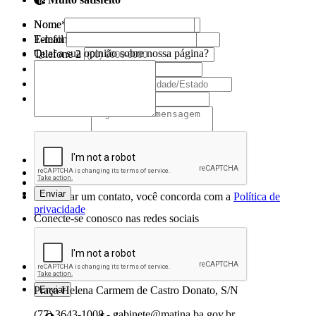
Nome
Nome*
E-mail
Telefone 1*
Qual a sua opinião sobre nossa página?
Telefone 2
E-mail*
Cidade/Estado
Assunto*
Mensagem*
*Campos obrigatórios
Ao iniciar um contato, você concorda com a
Política de
privacidade
Conecte-se conosco nas redes sociais
Prefeitura Municipal de Matina
Praça Helena Carmem de Castro Donato, S/N
(77) 3643-1008 - gabinete@matina.ba.gov.br