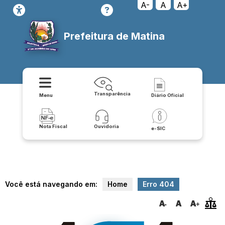
relatorio/exportar_v2/contratos-covid/json
A-
A
A+
Prefeitura de Matina
Transparência
Menu
Diário Oficial
Nota Fiscal
Ouvidoria
e-SIC
Você está navegando em:
Home
Erro 404