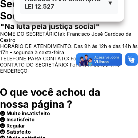
Secretaria de Assistência
▼
LEI 12.527
Social
"Na luta pela justiça social"
NOME DO SECRETÁRIO(a): Francisco José Cardoso de
Castro
HORÁRIO DE ATENDIMENTO: Das 8h às 12h e das 14h às
17h - segunda à sexta-feira
TELEFONE PARA CONTATO: Fone (77) 3643-1043
CONTATO DO SECRETÁRIO: Fone (
77) 99190-1110
ENDEREÇO:
O que você achou da
nossa página ?
Muito insatisfeito
Insatisfeito
Regular
Satisfeito