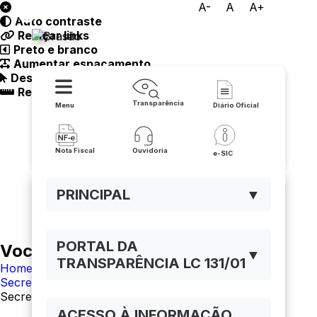
A-
A
A+
Auto contraste
Prefeitura de Matina
Realçar links
Preto e branco
Aumentar espaçamento
Destacando cursor
Regua guia
Transparência
Menu
Diário Oficial
Nota Fiscal
Ouvidoria
e-SIC
PRINCIPAL
▼
PORTAL DA
Você está navegando em:
▼
TRANSPARÊNCIA LC 131/01
Home
Secretarias
Secretaria de Assistência Social
ACESSO À INFORMAÇÃO