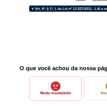
e-SIC
✔ Art. 8º, § 1º, I, da Lei nº 12.527/2011 - LAI e a
Filtrar por todos
Acesso à Informação
Cidadão
Empresas
Fotos
Notícias
O que você achou da nossa pág
Secretarias
Servidor
Transparência
Turistas
Videos
Áudios
Muito insatisfeito
Ins
Fale conosco