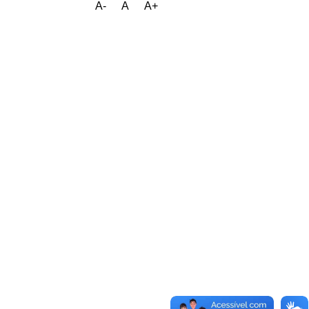
A-
A
A+