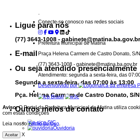
...Ou se preferir
Conecte-se conosco nas redes sociais
Ligue para nós
(77) 3643-1008 - gabinete@matina.ba.gov.b
Prefeitura Municipal de Matina
E-mail
Praça Helena Carmem de Castro Donato, S/
(77) 3643-1008 - gabinete@matina.ba.gov.br
Ou seja atendido presencialmente
Atendimento: segunda a sexta-feira, das 07:0
Segunda a sexta-feira, das 07:00 às 13:00
Desenvolvido por
Pça. Helena Carmem de Castro Donato, S/N,
Aviso:
O Portal da Prefeitura Municipal de Matina utiliza coo
Outros meios de contato
com estas condições
e-SIC
Leia nosso
Termo de Uso
.
Ouvidoria
X
Aceitar