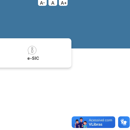
A-
A
A+
a
e-SIC