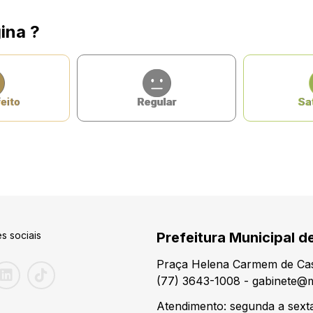
ina ?
eito
Regular
Sat
s sociais
Prefeitura Municipal d
Praça Helena Carmem de Cas
(77) 3643-1008 - gabinete@m
Atendimento: segunda a sexta