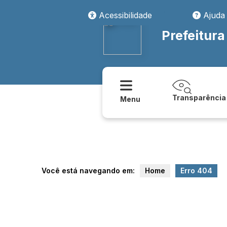
transparencia/assistencia_social/plano_municipal_de_assistencia_soc
Acessibilidade
Ajuda
Prefeitura
Transparência
Menu
Você está navegando em:
Home
Erro 404