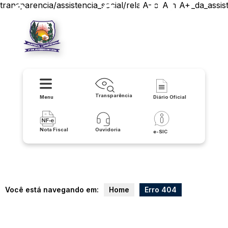
transparencia/assistencia_social/relatorios_anuais_da_assis
A-
A
A+
Prefeitura de Matina
Transparência
Menu
Diário Oficial
Nota Fiscal
Ouvidoria
e-SIC
Você está navegando em:
Home
Erro 404