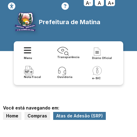
A-
A
A+
Prefeitura de Matina
Transparência
Menu
Diário Oficial
Nota Fiscal
Ouvidoria
e-SIC
Você está navegando em:
Home
Compras
Atas de Adesão (SRP)