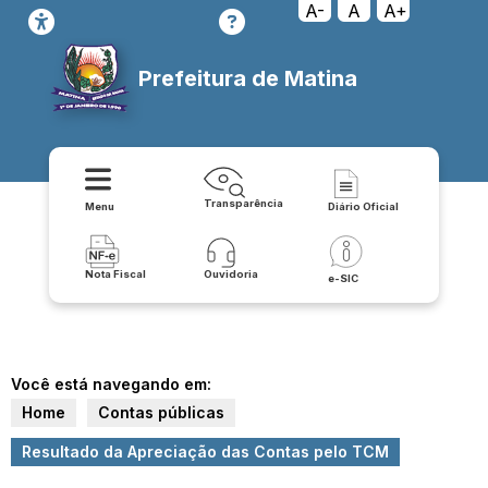
A-
A
A+
Prefeitura de Matina
Transparência
Menu
Diário Oficial
Nota Fiscal
Ouvidoria
e-SIC
Você está navegando em:
Home
Contas públicas
Resultado da Apreciação das Contas pelo TCM