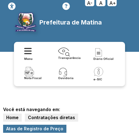
A-
A
A+
Prefeitura de Matina
Transparência
Menu
Diário Oficial
Nota Fiscal
Ouvidoria
e-SIC
Você está navegando em:
Home
Contratações diretas
Atas de Registro de Preço