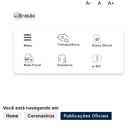
A-
A
A+
Prefeitura de Matina
Transparência
Menu
Diário Oficial
Nota Fiscal
Ouvidoria
e-SIC
Você está navegando em:
Home
Coronavírus
Publicações Oficiais