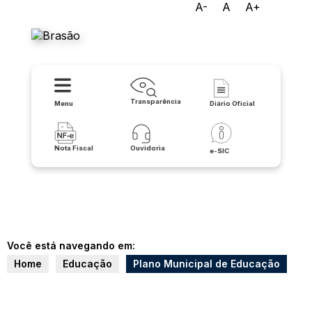
A-
A
A+
Prefeitura de Matina
Transparência
Menu
Diário Oficial
Nota Fiscal
Ouvidoria
e-SIC
Você está navegando em:
Home
Educação
Plano Municipal de Educação