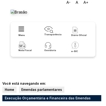
A-
A
A+
Prefeitura de Matina
Transparência
Menu
Diário Oficial
Nota Fiscal
Ouvidoria
e-SIC
Você está navegando em:
Home
Emendas parlamentares
Execução Orçamentária e Financeira das Emendas
Parlamentares