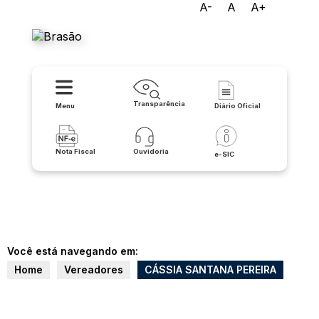
A-
A
A+
Prefeitura de Matina
Transparência
Menu
Diário Oficial
Nota Fiscal
Ouvidoria
e-SIC
Você está navegando em:
Home
Vereadores
CÁSSIA SANTANA PEREIRA