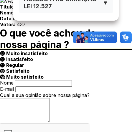
▼
LEI 12.527
Título:
VALMIR PRUDENCIANO DO CARMO
Nome:
VALMIR PRUDENCIANO DO CARMO
Data de Nascimento:
15/12/1960
Votos:
437
O que você achou da
nossa página ?
Muito insatisfeito
Insatisfeito
Regular
Satisfeito
Muito satisfeito
Nome
E-mail
Qual a sua opinião sobre nossa página?