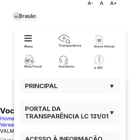
A-
A
A+
Prefeitura de Matina
Transparência
Menu
Diário Oficial
Nota Fiscal
Ouvidoria
e-SIC
PRINCIPAL
▼
PORTAL DA
Você está navegando em:
▼
TRANSPARÊNCIA LC 131/01
Home
Vereadores
VALMIR PRUDENCIANO DO CARMO
ACESSO À INFORMAÇÃO