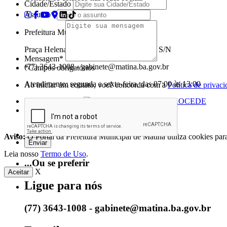
Cidade/Estado
Assunto*
Prefeitura Municipal de Matina
Praça Helena Carmem de Castro Donato, S/N
Mensagem*
(77) 3643-1008 - gabinete@matina.ba.gov.br
*Campos obrigatórios
Atendimento: segunda a sexta-feira, das 07:00 às 13:00
Ao iniciar um contato, você concorda com a
Política de privac
Desenvolvido por
Aviso:
O Portal da Prefeitura Municipal de Matina utiliza cookies pa
Leia nosso
Termo de Uso
.
...Ou se preferir
X
Aceitar
Ligue para nós
(77) 3643-1008 - gabinete@matina.ba.gov.br