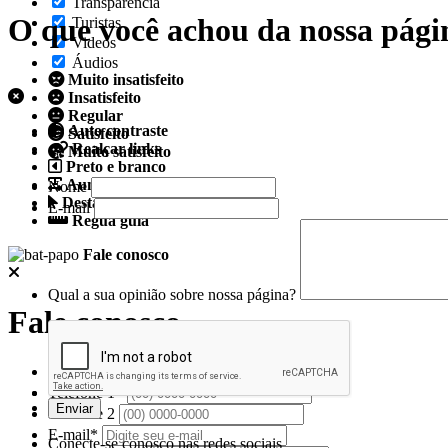
Transparência
O que você achou da nossa pági
Turistas
Videos
Áudios
Muito insatisfeito
Insatisfeito
Regular
Auto contraste
Satisfeito
Realçar links
Muito satisfeito
Preto e branco
Aumentar espaçamento
Nome
Destacando cursor
E-mail
Regua guia
Fale conosco
Qual a sua opinião sobre nossa página?
Fale conosco
Nome*
Telefone 1*
Telefone 2
E-mail*
Conecte-se conosco nas redes sociais