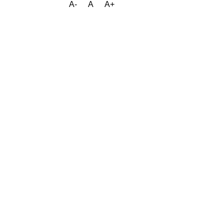
A-
A
A+