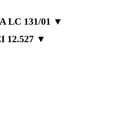
 LC 131/01
▼
 12.527
▼