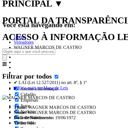
PRINCIPAL
▼
PORTAL DA TRANSPARÊNCIA
Você está navegando em:
ACESSO À INFORMAÇÃO LEI
Home
Vereadores
WAGNER MARCOS DE CASTRO
Filtrar por todos
✔ LAI (Lei 12.527/2011) no art. 8º, § 1º
▶ Veja mais em Mapa de Leis
Acesso à Informação
Cidadão
Empresas
Fotos
Título:
WAGNER MARCOS DE CASTRO
Notícias
Nome:
WAGNER MARCOS DE CASTRO
Secretarias
Data de Nascimento:
19/06/1972
Votos:
944
Servidor