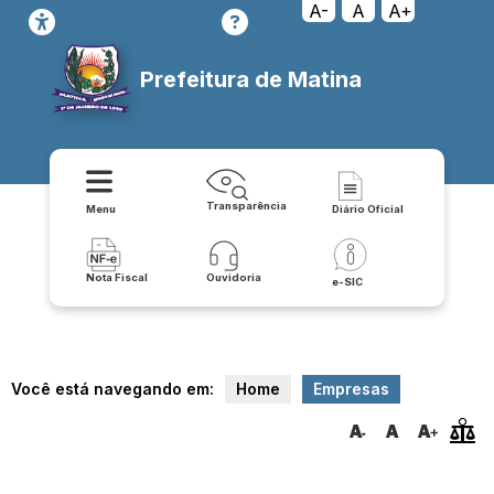
A-
A
A+
Prefeitura de Matina
Transparência
Menu
Diário Oficial
Nota Fiscal
Ouvidoria
e-SIC
Você está navegando em:
Home
Empresas