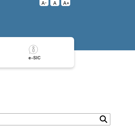
A-
A
A+
a
e-SIC