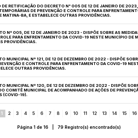
O DE RETIFICAÇÃO DO DECRETO N° 005 DE 12 DE JANEIRO DE 2023
 TEMPORÁRIAS DE PREVENÇÃO E CONTROLE PARA ENFRENTAMENTO
E MATINA-BA, E ESTABELECE OUTRAS PROVIDÊNCIAS.
TO Nº 005, DE 12 DE JANEIRO DE 2023 - DISPÕE SOBRE AS MEDI
OLE PARA ENFRENTAMENTO DA COVID-19 NESTE MUNICÍPIO DE M
S PROVIDÊNCIAS.
TO MUNICIPAL Nº 121, DE 12 DE DEZEMBRO DE 2022 - DISPÕE SOB
REVENÇÃO E CONTROLE PARA ENFRENTAMENTO DA COVID-19 NEST
BELECE OUTRAS PROVIDÊNCIAS.
TO MUNICIPAL Nº 120, DE 12 DE DEZEMBRO DE 2022 - DISPÕE SOB
O COMITÊ MUNICIPAL DE ACOMPANHADO DE AÇÕES DE PREVENÇ
 (COVID-19).
1
2
3
4
5
6
7
8
9
10
11
12
13
14
15
16
Página 1 de 16 | 79 Registro(s) encontrado(s)