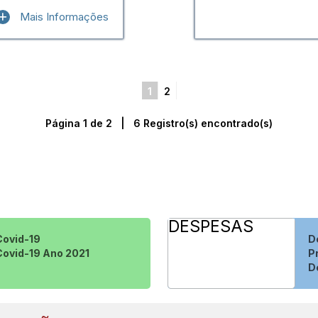
Mais Informações
1
2
Página 1 de 2 | 6 Registro(s) encontrado(s)
DESPESAS
Covid-19
D
Covid-19 Ano 2021
P
D