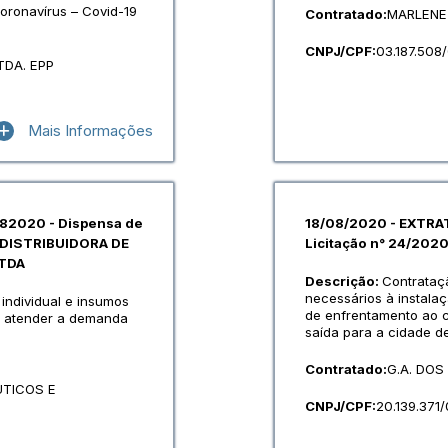
oronavírus – Covid-19
Contratado:
MARLENE
CNPJ/CPF:
03.187.508
TDA. EPP
Mais Informações
82020 - Dispensa de
18/08/2020 - EXTRA
 DISTRIBUIDORA DE
Licitação n° 24/20
TDA
Descrição:
Contrataç
necessários à instalaç
individual e insumos
de enfrentamento ao c
a atender a demanda
saída para a cidade d
Contratado:
G.A. DOS
UTICOS E
CNPJ/CPF:
20.139.371