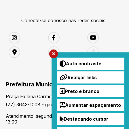
Conecte-se conosco nas redes sociais
Auto contraste
Realçar links
Prefeitura Municipal de Matina
Preto e branco
Praça Helena Carmem de Castro Donato, S/N
(77) 3643-1008 - gabinete@matina.ba.gov.br
Aumentar espaçamento
Atendimento: segunda a sexta-feira, das 07:00 às
Destacando cursor
13:00