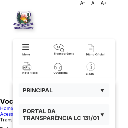
A-
A
A+
Prefeitura de Matina
Transparência
Menu
Diário Oficial
Nota Fiscal
Ouvidoria
e-SIC
PRINCIPAL
▼
Você está navegando em:
Home
PORTAL DA
Acesso à Informação
▼
TRANSPARÊNCIA LC 131/01
Transporte Escolar