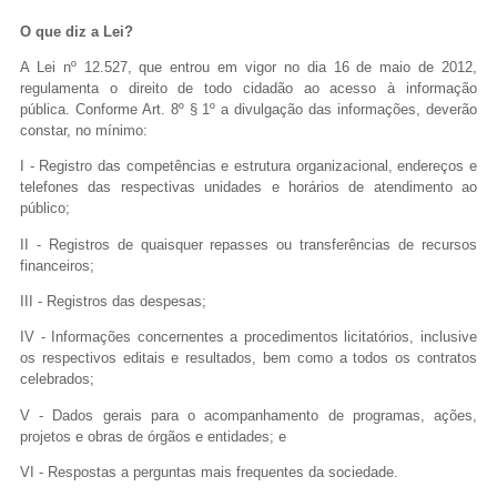
O que diz a Lei?
...Ou se preferir
A Lei nº 12.527, que entrou em vigor no dia 16 de maio de 2012,
Ligue para nós
regulamenta o direito de todo cidadão ao acesso à informação
pública. Conforme Art. 8º § 1º a divulgação das informações,
deverão
constar, no mínimo:
(77) 3643-1008 -
gabinete@matina.ba.gov.br
I - Registro das competências e estrutura organizacional, endereços e
telefones das respectivas unidades e horários de atendimento ao
público;
E-mail
II - Registros de quaisquer repasses ou transferências de recursos
Ou seja atendido presencialmente
financeiros;
III - Registros das despesas;
Segunda a sexta-feira, das 07:00 às 13:00
IV - Informações concernentes a procedimentos licitatórios, inclusive
os respectivos editais e resultados, bem como a todos os contratos
Pça. Helena Carmem de Castro Donato,
celebrados;
S/N, Bairro Liberdade
V - Dados gerais para o acompanhamento de programas, ações,
Outros meios de contato
projetos e obras de órgãos e entidades; e
VI - Respostas a perguntas mais frequentes da sociedade.
e-SIC