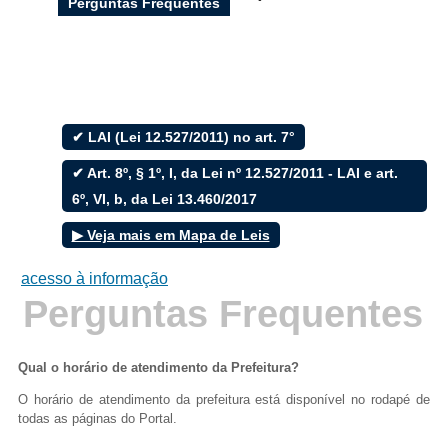
Perguntas Frequentes
Filtrar por todos
✔ LAI (Lei 12.527/2011) no art. 7°
Acesso à Informação
✔ Art. 8º, § 1º, I, da Lei nº 12.527/2011 - LAI e art.
Cidadão
6º, VI, b, da Lei 13.460/2017
Empresas
Fotos
▶ Veja mais em Mapa de Leis
Notícias
Secretarias
acesso à informação
Servidor
Perguntas Frequentes
Transparência
Turistas
Videos
Áudios
Qual o horário de atendimento da Prefeitura?
O horário de atendimento da prefeitura está disponível no rodapé de
Fale conosco
todas as páginas do Portal.