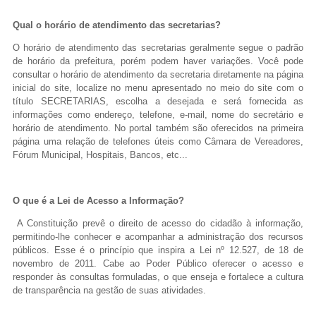
Fale conosco
Qual o horário de atendimento das secretarias?
O horário de atendimento das secretarias geralmente segue o padrão
Nome*
de horário da prefeitura, porém podem haver variações. Você pode
Telefone 1*
consultar o horário de atendimento da secretaria diretamente na página
Telefone 2
inicial do site, localize no menu apresentado no meio do site com o
E-mail*
título SECRETARIAS, escolha a desejada e será fornecida as
Cidade/Estado
informações como endereço, telefone, e-mail, nome do secretário e
Assunto*
horário de atendimento. No portal também são oferecidos na primeira
página uma relação de telefones úteis como Câmara de Vereadores,
Fórum Municipal, Hospitais, Bancos, etc...
Mensagem*
*Campos obrigatórios
O que é a Lei de Acesso a Informação?
Ao iniciar um contato, você concorda com a
Política de
A Constituição prevê o direito de acesso do cidadão à informação,
privacidade
permitindo-lhe conhecer e acompanhar a administração dos recursos
públicos. Esse é o princípio que inspira a Lei nº 12.527, de 18 de
novembro de 2011. Cabe ao Poder Público oferecer o acesso e
responder às consultas formuladas, o que enseja e fortalece a cultura
de transparência na gestão de suas atividades.