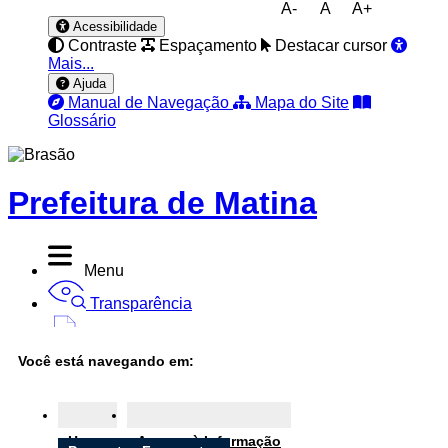
A-
A
A+
Acessibilidade
Contraste
Espaçamento
Destacar cursor
Mais...
Ajuda
Manual de Navegação
Mapa do Site
Glossário
Prefeitura de Matina
Menu
Transparência
Diário Oficial
Você está navegando em:
Nota Fiscal
Ouvidoria
Home
Acesso à Informação
e-SIC