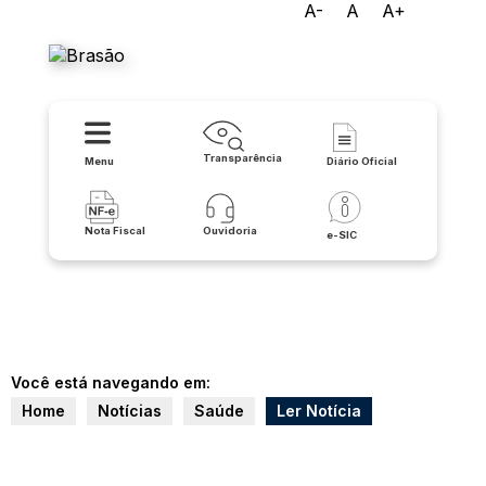
A-
A
A+
Prefeitura de Matina
Transparência
Menu
Diário Oficial
Nota Fiscal
Ouvidoria
e-SIC
Você está navegando em:
Home
Notícias
Saúde
Ler Notícia