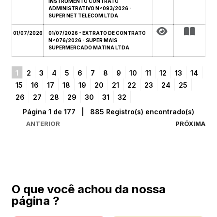
INSTRUMENTO CONTRATO
ADMINISTRATIVO Nº 093/2026 -
SUPER NET TELECOM LTDA
01/07/2026
01/07/2026 - EXTRATO DE CONTRATO
Nº 076/2026 - SUPER MAIS
SUPERMERCADO MATINA LTDA
1
2
3
4
5
6
7
8
9
10
11
12
13
14
15
16
17
18
19
20
21
22
23
24
25
26
27
28
29
30
31
32
Página 1 de 177 | 885 Registro(s) encontrado(s)
ANTERIOR
PRÓXIMA
O que você achou da nossa
página ?