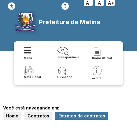
A-
A
A+
Prefeitura de Matina
Transparência
Menu
Diário Oficial
Nota Fiscal
Ouvidoria
e-SIC
Você está navegando em:
Home
Contratos
Extratos de contratos