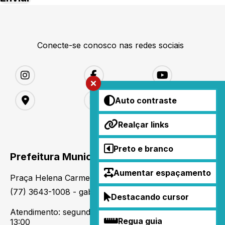
Conecte-se conosco nas redes sociais
Auto contraste
Realçar links
Preto e branco
Prefeitura Municipal de Matina
Aumentar espaçamento
Praça Helena Carmem de Castro Donato, S/N
(77) 3643-1008 - gabinete@matina.ba.gov.br
Destacando cursor
Atendimento: segunda a sexta-feira, das 07:00 às
Regua guia
13:00